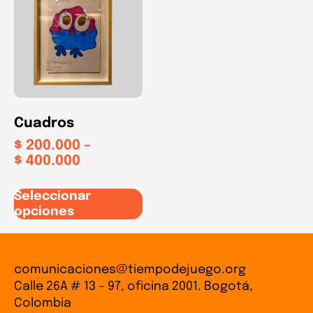
Cuadros
$
200.000
–
$
400.000
Seleccionar
opciones
comunicaciones@tiempodejuego.org
Calle 26A # 13 – 97, oficina 2001. Bogotá,
Colombia