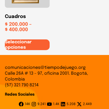
Cuadros
$
200.000
–
$
400.000
Seleccionar
opciones
comunicaciones@tiempodejuego.org
Calle 26A # 13 – 97, oficina 2001. Bogotá,
Colombia
(57) 321 790 8214
Redes Sociales
14K
9.241
1.4K
5.208
2.449